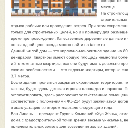
собирается по
месяце.
На стройплощ
строительные
отдыха рабочих или проведения встреч. При этом современн
только для строительных целей, но и к примеру для размеще
времяпрепровождения. Качественные деревянные дачные и с
по выгодной цене всегда можно найти на tainer.ru.
Данный жилой дом — это кирпично-монолитное здание на 80
дендрария. Квартиры имеют общую площадь немногим более 
и 3-е комнатные квартиры, все они будут иметь довольно пр
своими особенностями — это видовые квартиры, которые сн
3,7 метра.
Возле здания проявится закрытая охраняемая территория, пл
газоны, будет здесь: детская игровая площадка и парковка. 
эксплуатировать, здесь расположат хозяйственные помещени
соответствии с положениями ФЗ-214 будут заключаться дого
в эксплуатацию во втором квартале следующего года.
Ван Линань — президент Группы Компаний «Хуа Жэнь», отмет
дома с градостроительной точки зрения весьма уникальна, в
привлекательных земель для возведения жилых зданий.