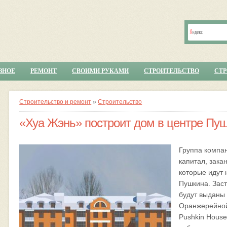
ЗНОЕ
РЕМОНТ
СВОИМИ РУКАМИ
СТРОИТЕЛЬСТВО
СТ
Строительство и ремонт
»
Строительство
«Хуа Жэнь» построит дом в центре Пу
Группа компа
капитал, зака
которые идут 
Пушкина. Заст
будут выданы 
Оранжерейной
Pushkin House