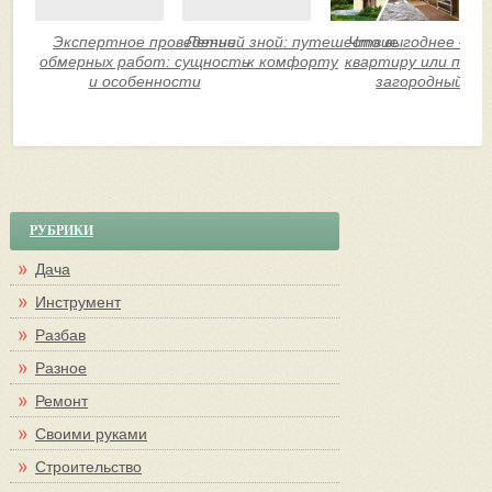
Экспертное проведение
Летний зной: путешествие
Что выгоднее — к
обмерных работ: сущность
к комфорту
квартиру или пос
и особенности
загородный до
РУБРИКИ
Дача
Инструмент
Разбав
Разное
Ремонт
Своими руками
Строительство