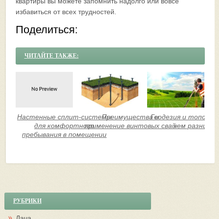
квартиры вы можете запомнить надолго или вовсе
избавиться от всех трудностей.
Поделиться:
ЧИТАЙТЕ ТАКЖЕ:
Настенные сплит-системы
Преимущества и
Геодезия и топогра
для комфортного
применение винтовых свай
чем разница?
пребывания в помещении
РУБРИКИ
Дача