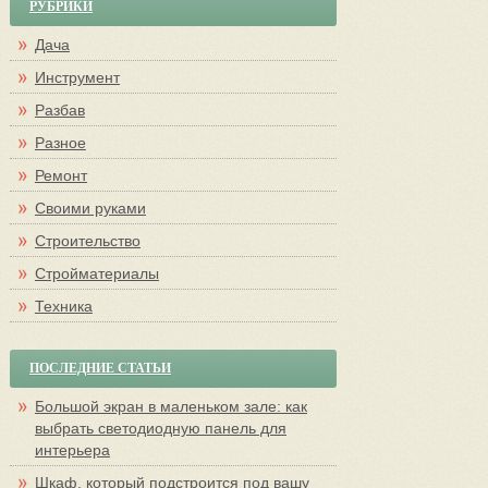
РУБРИКИ
Дача
Инструмент
Разбав
Разное
Ремонт
Своими руками
Строительство
Стройматериалы
Техника
ПОСЛЕДНИЕ СТАТЬИ
Большой экран в маленьком зале: как
выбрать светодиодную панель для
интерьера
Шкаф, который подстроится под вашу